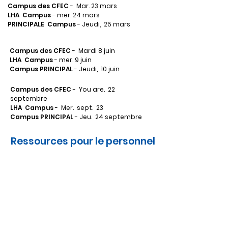
Campus des CFEC
-
Mar. 23 mars
LHA
Campus
- mer. 24 mars
PRINCIPALE
Campus
- Jeudi,
25 mars
Campus des CFEC
-
Mardi 8 juin
LHA
Campus
- mer. 9 juin
Campus PRINCIPAL
- Jeudi,
10 juin
Campus des CFEC
-
You are.
22
septembre
LHA
Campus
-
Mer.
sept.
23
Campus PRINCIPAL
- Jeu.
24 septembre
Ressources pour le personnel
> Internat des employés
> Se connecter à l'ESS
>Transmission 365