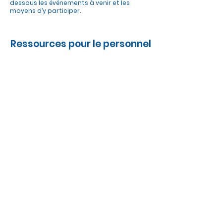
dessous les événements à venir et les
moyens d’y participer.
Ressources pour le personnel
> Internat des employés
> Se connecter à l'ESS
>Transmission 365
> Calendriers
>
Périodes de rapport
> Horaire de travail