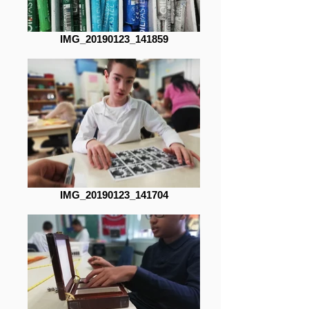
IMG_20190123_141859
IMG_20190123_141704