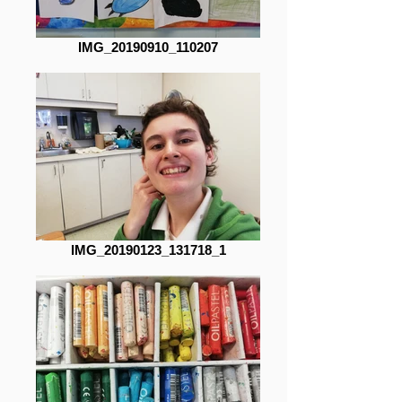
IMG_20190910_110207
IMG_20190123_131718_1