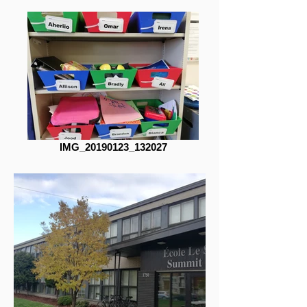
IMG_20190123_132027