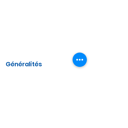
Généralités
> Règlement de l'école
> Conseil d'administration
> Dons / Collecte de fonds
> Offres d'emploi